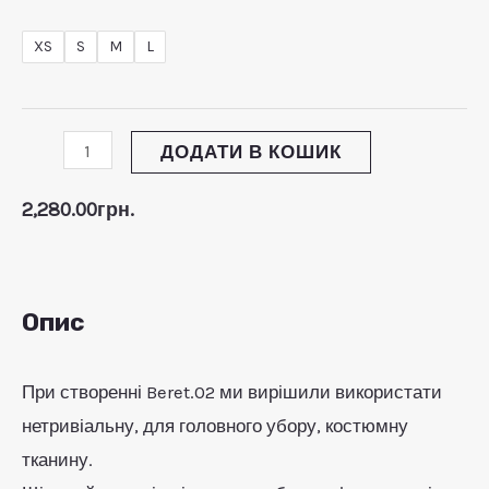
XS
S
M
L
ЕМИКАЧ
Ю
ЕМИКАЧ
ДОДАТИ В КОШИК
Ю
ЕМИКАЧ
2,280.00
грн.
Ю
Опис
При створенні Beret.02 ми вирішили використати
нетривіальну, для головного убору, костюмну
тканину.