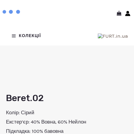
Перейти
MAIN
до
MENU
вмісту
РЕМИКАЧ
КОЛЕКЦІЇ
НЮ
РЕМИКАЧ
НЮ
РЕМИКАЧ
НЮ
Beret.02
Beret.02
кількість
Колір: Сірий
Екстер’єр: 40% Вовна, 60% Нейлон
Підкладка: 100% бавовна