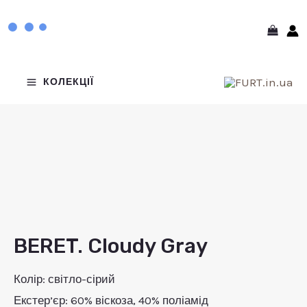
Перейти
MAIN
до
MENU
вмісту
РЕМИКАЧ
КОЛЕКЦІЇ
НЮ
РЕМИКАЧ
НЮ
РЕМИКАЧ
НЮ
BERET. Cloudy Gray
BERET.
Cloudy
Колір: світло-сірий
Gray
Екстер’єр: 60% віскоза, 40% поліамід
кількість