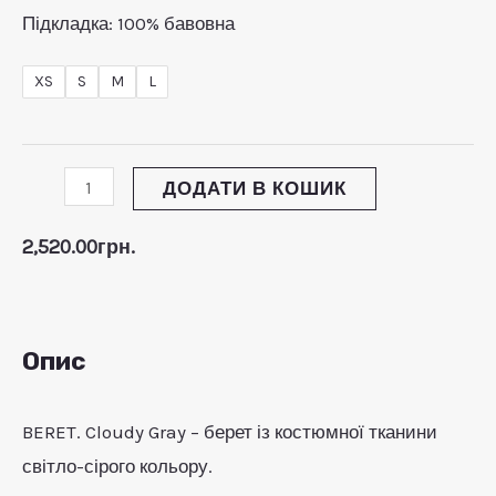
Підкладка: 100% бавовна
ЕМИКАЧ
XS
S
M
L
Ю
ЕМИКАЧ
Ю
ЕМИКАЧ
ДОДАТИ В КОШИК
Ю
2,520.00
грн.
Опис
BERET. Cloudy Gray – берет із костюмної тканини
світло-сірого кольору.