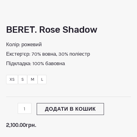
ЕМИКАЧ
BERET. Rose Shadow
BERET.
Ю
ЕМИКАЧ
Rose
Колір: рожевий
Ю
ЕМИКАЧ
Shadow
Екстер’єр: 70% вовна, 30% поліестр
кількість
Ю
Підкладка: 100% бавовна
XS
S
M
L
ДОДАТИ В КОШИК
2,100.00
грн.